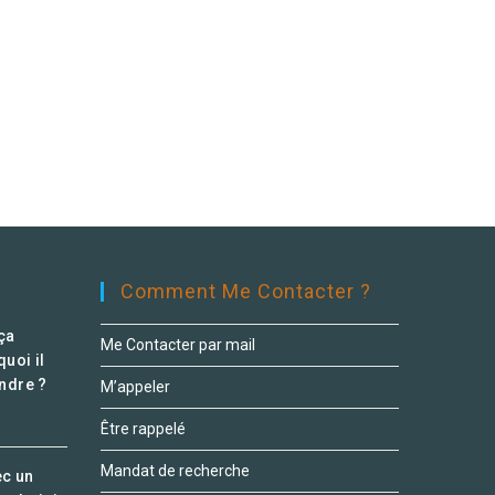
Comment Me Contacter ?
ça
Me Contacter par mail
uoi il
endre ?
M’appeler
Être rappelé
Mandat de recherche
ec un