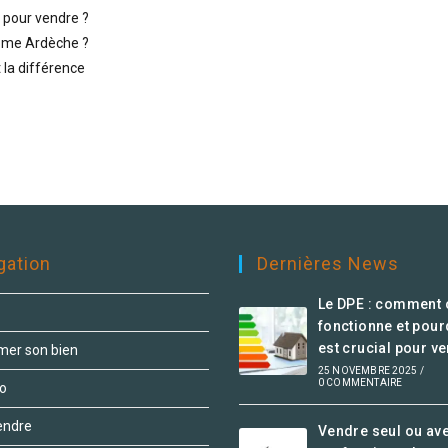
l pour vendre ?
rôme Ardèche ?
 la différence
gation
Dernières News
Le DPE : comment 
fonctionne et pourq
est crucial pour v
imer son bien
25 NOVEMBRE 2025
/
0 COMMENTAIRE
o
endre
Vendre seul ou av